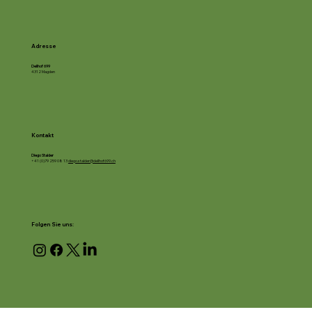
Adresse
Dellhof 699
4312 Magden
Kontakt
Diego Stalder
+41 (0)79 259 08 13
diego.stalder@dellhof699.ch
Folgen Sie uns: